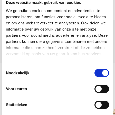
Deze website maakt gebruik van cookies
zonnescherm (2019). Het eerste zitgedeelte grenst aan de woning, de
We gebruiken cookies om content en advertenties te
tweede is aan de achterzijde van de tuin gelegen alwaar u ook een
personaliseren, om functies voor social media te bieden
kleine losstaande berging treft. Garage: Er is een mogelijkheid de auto
en om ons websiteverkeer te analyseren. Ook delen we
op de oprit te parkeren of vorstvrij en droog in de ruime verwarmde
informatie over uw gebruik van onze site met onze
Deel deze
garage. In de garage is tevens de opstelplaats voor de wasmachine,
partners voor social media, adverteren en analyse. Deze
woning:
droger en Cv-ketel. Tevens is hier een waterpunt met spoelbak
partners kunnen deze gegevens combineren met andere
aanwezig.
informatie die u aan ze heeft verstrekt of die ze hebben
verzameld op basis van uw gebruik van hun services.
Garage:
Toestemmingsselectie
Er is een mogelijkheid de auto op de oprit te parkeren of vorstvrij en
Noodzakelijk
Terug naar overzicht
droog in de ruime garage. In de garage is tevens de opstelplaats voor
de wasmachine, droger en Cv-ketel. Tevens is hier een waterpunt
Voorkeuren
aanwezig. De vrieskist in de garage blijft achter.
Team
Bijzonderheden:
Statistieken
– Gunstige ligging in de populaire Regenboogbuurt