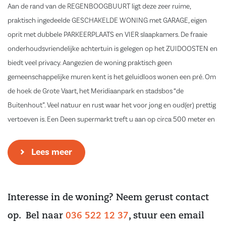
Aan de rand van de REGENBOOGBUURT ligt deze zeer ruime,
praktisch ingedeelde GESCHAKELDE WONING met GARAGE, eigen
oprit met dubbele PARKEERPLAATS en VIER slaapkamers. De fraaie
onderhoudsvriendelijke achtertuin is gelegen op het ZUIDOOSTEN en
biedt veel privacy. Aangezien de woning praktisch geen
gemeenschappelijke muren kent is het geluidloos wonen een pré. Om
de hoek de Grote Vaart, het Meridiaanpark en stadsbos “de
Buitenhout”. Veel natuur en rust waar het voor jong en oud(er) prettig
vertoeven is. Een Deen supermarkt treft u aan op circa 500 meter en
het vrolijke centrum van Almere Buiten kunt u lopend, fietsend en
met de bus goed bereiken. Er is daar tevens ruim voldoende
Lees meer
parkeerplek. Binnen enkele minuten is de A6 te bereiken.
Indeling:
Interesse in de woning? Neem gerust contact
Begane grond:
op. Bel naar
036 522 12 37
, stuur een email