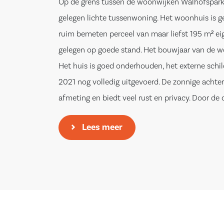
Op de grens tussen de woonwijken Walhofspark
gelegen lichte tussenwoning. Het woonhuis is
ruim bemeten perceel van maar liefst 195 m² ei
gelegen op goede stand. Het bouwjaar van de wo
Het huis is goed onderhouden, het externe schil
2021 nog volledig uitgevoerd. De zonnige achter
afmeting en biedt veel rust en privacy. Door de 
heeft u ook in de woonkamer veel privacy.
Lees meer
De woning ligt op een unieke locatie; zowel dich
stadshart van Enschede als in een groene en ru
De woning ligt om de hoek bij het Gerrit Jan va
zich onder meer een tennis- en korfbalverenigin
een steenworp afstand vindt u alle mogelijke vo
waaronder diverse winkels en supermarkten op 