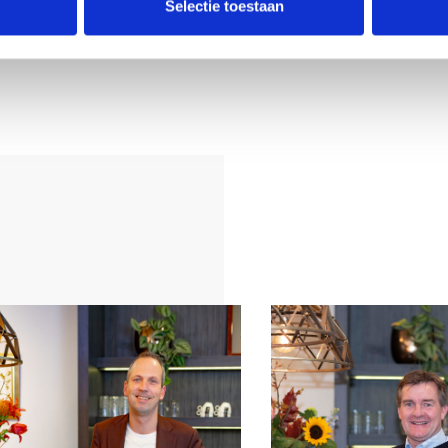
woning:
Selectie toestaan
lijkheid
021
enverdieping
vereenkomst als
 de
 de mondelinge
d concept van
n “ondertekende