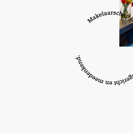
koopovereenkomst zal worden opgenomen.
Vraagprijs € 259.000,-
Aanvaarding: in overleg