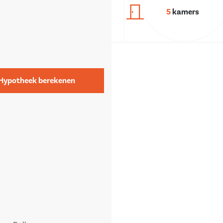
5
kamers
Hypotheek berekenen