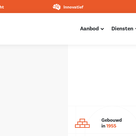
ht
Innovatief
Aanbod
Diensten
Gebouwd
in
1955