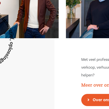
Met veel profess
verkoop, verhuur
helpen?
Meer over o
Over on