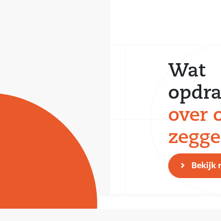
Wat
opdra
over 
zegg
Bekijk 