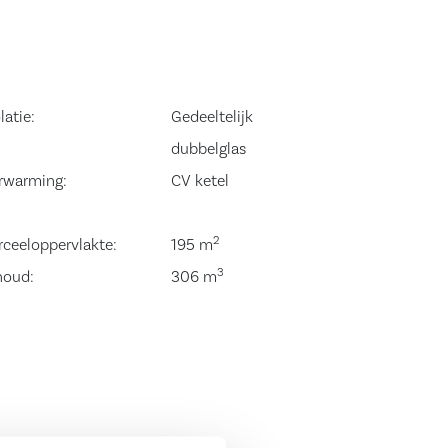
latie:
Gedeeltelijk
dubbelglas
rwarming:
CV ketel
2
rceeloppervlakte:
195 m
3
houd:
306 m