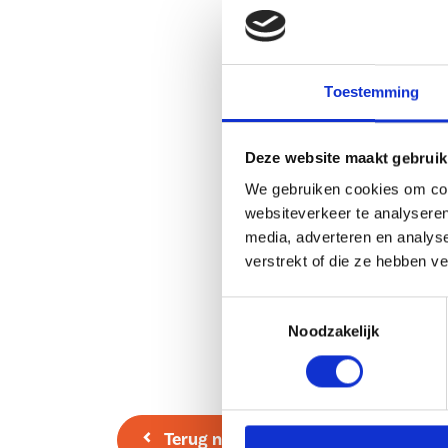
deur naar een ruime de berging met a/a voor w
droger. De berging is tevens voorzien van een 
en CV combi.
Toestemming
1e Verdieping:
Overloop, vaste linnenkast, 3 slaapkamers waar
Deze website maakt gebruik
kast, doucheruimte v.v. douche, wastafel en radi
We gebruiken cookies om cont
klein raam voor natuurlijke ventilatie.
websiteverkeer te analyseren
media, adverteren en analys
2e Verdieping:
verstrekt of die ze hebben v
Middels een luik te bereiken zolderberging.
Toestemmingsselectie
Noodzakelijk
Bijzonderheden:
– Het sfeervolle centrum van Enschede en het N
op enkele minuten loop- of fietsafstand.
– Nieuwe schutting en tuinpoort geplaatst in 2
Terug naar overzicht