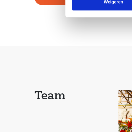
Weigeren
– Houten schuur/berging met ruime opslagmoge
– Extern schilderwerk compleet uitgevoerd in 2
– Woonoppervlak 85 M2 en 282 m3 inhoud
– Grotendeels voorzien van isolatieglas en bov
voorzien van kunststof kozijnen.
– CV combi 2015 (eigendom)
– Er is pas sprake van een rechtsgeldige koopo
de particuliere verkoper en de particuliere koper
koopovereenkomst hebben ondertekend
(schriftelijkheidsvereiste). Een bevestiging van
Team
overeenstemming per e-mail of een toegestuur
de koopovereenkomst wordt niet gezien als ee
overeenkomst”.
– Er zal een ouderdomsclausule in de te sluiten