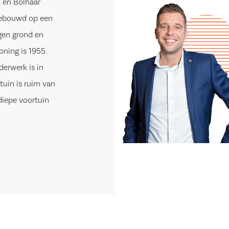
 en Bolhaar
 gebouwd op een
gen grond en
ning is 1955.
derwerk is in
tuin is ruim van
diepe voortuin
tbij het
stige woonwijk.
n Heekpark, waar
g bevindt. Op
orzieningen,
het