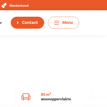
Meedenkend
Contact
Menu
2
85 m
woonoppervlakte