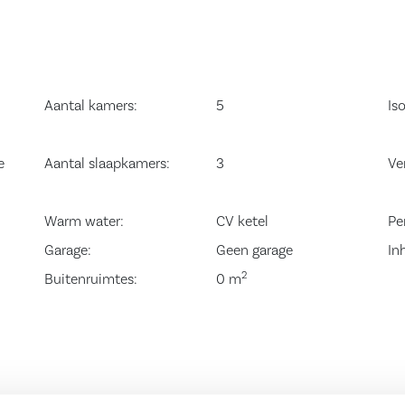
um, openbaar
e woning in
 het prachtige
Aantal kamers:
5
Iso
chede (053-
e
Aantal slaapkamers:
3
Ve
Warm water:
CV ketel
Pe
Garage:
Geen garage
In
2
Buitenruimtes:
0 m
t fontein, ruime
bouwd en v.v.
deuren, open
021), koelkast en