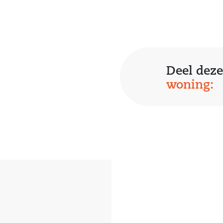
en wasmachine
 is uitgerust
Deel deze
mer en badkamer
woning:
ment is uitgerust
ermd erf.
ment verwarmd
ien van een
wordt de loods
 hebben vier
oer. Het is