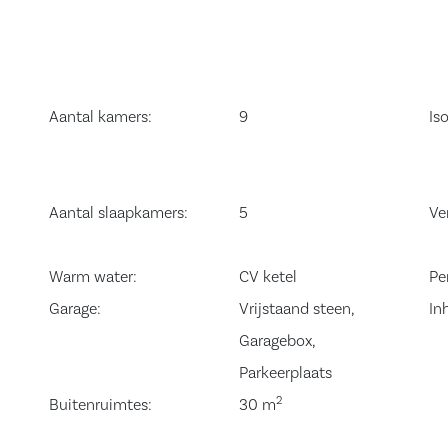
r annex meterkast
oorzien van
achine. Vanuit
Aantal kamers:
9
Iso
lavuizen bereikt
oonkamer is in
t authentieke
Aantal slaapkamers:
5
Ve
r een houtkachel
 woonkamer is
Warm water:
CV ketel
Pe
pgeknapt.
Garage:
Vrijstaand steen,
In
tree aan de
Garagebox,
keuken in het
Parkeerplaats
2
eiken. Vanuit
Buitenruimtes:
30 m
nzijde met vaste