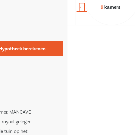
9
kamers
Hypotheek berekenen
amer, MANCAVE
royaal gelegen
de tuin op het