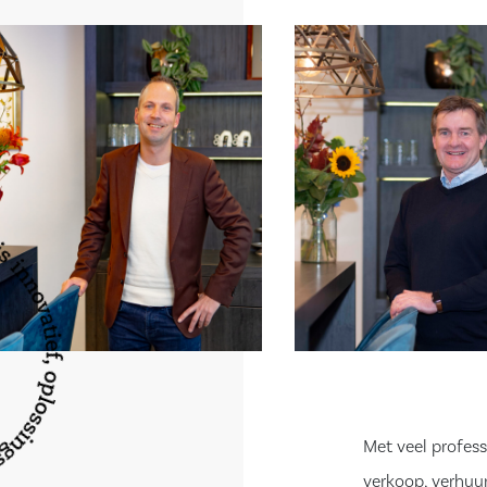
 bos, het centrum
supermarkt,
n de nabije
hter
en en dubbele
an de tweede
Met veel profess
verkoop, verhuur