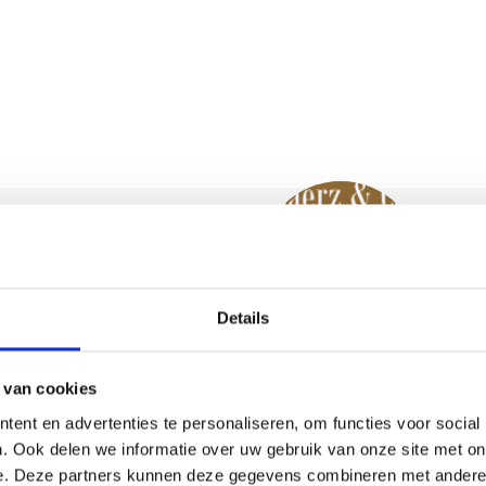
elplaats voor de
teen. De
 schuifpui naar
de “mancave”
iekinstallatie
aterboiler en
naar de
verkoop
opdouche en acht
nbod?
ecentelijk
Details
 van cookies
ent en advertenties te personaliseren, om functies voor social
ergkast en
. Ook delen we informatie over uw gebruik van onze site met on
erken zich door
e. Deze partners kunnen deze gegevens combineren met andere i