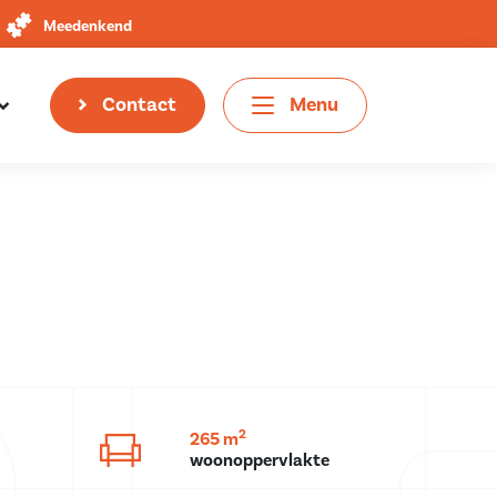
Meedenkend
Contact
Menu
2
265 m
woonoppervlakte