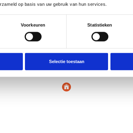
erzameld op basis van uw gebruik van hun services.
aster bedroom
uime, luxe
 een
Voorkeuren
Statistieken
piegelwand,
fzuiging. Vanuit
evens royale
Selectie toestaan
felmeubel.
kteriseert zich
g met acht
n. De tuin
 plaatsen