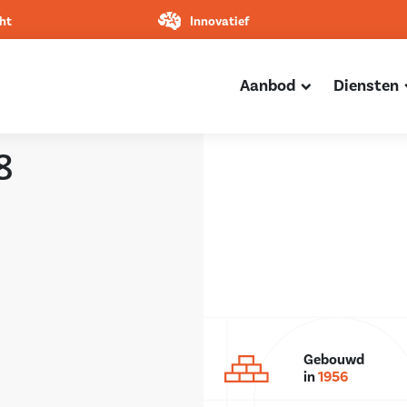
ht
Innovatief
Aanbod
Diensten
8
Gebouwd
in
1956