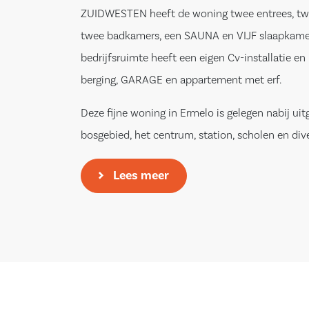
ZUIDWESTEN heeft de woning twee entrees, tw
twee badkamers, een SAUNA en VIJF slaapkame
bedrijfsruimte heeft een eigen Cv-installatie en 
berging, GARAGE en appartement met erf.
Deze fijne woning in Ermelo is gelegen nabij uit
bosgebied, het centrum, station, scholen en div
sportfaciliteiten. Bent u echter op zoek naar e
Lees meer
geschikt voor mantelzorg? Dan voldoet de Ham
Ermelo hieraan.
Begane grond:
Middels de entree met authentieke voordeur me
aan de voorzijde bereikt u het woonhuis met d