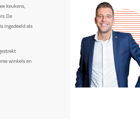
ee keukens,
rs. De
is ingedeeld als
gestrekt
erse winkels en
en woning
burgerweg 78 in
t glas-in-lood
e navolgende