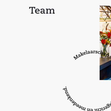
Kenmerken:
Team
– Uitzonderlijke ligging op loopafstand van het
en treinstation. Diverse voorzieningen zoals de 
(basis)scholen en het ziekenhuis bevinden zich i
omgeving
– De woonkamer is in 2016 gerenoveerd
– Schilderwerk buiten: 2016
– Bij voorkeur blijft het kippenhok in de tuin ac
– De woning telt twee Cv-installaties
– De woning is voorzien van hardhouten kozijn
beglazing m.u.v. de ramen aan de keukenzijde v
woonkamer.
– Woonoppervlakte woning 215 m²