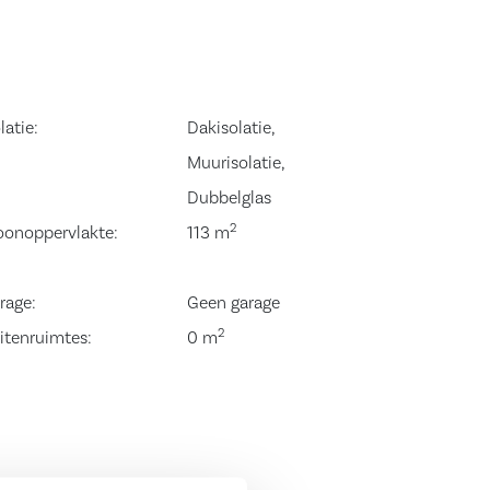
latie:
Dakisolatie,
Muurisolatie,
Dubbelglas
2
onoppervlakte:
113 m
rage:
Geen garage
2
itenruimtes:
0 m