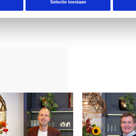
woning:
Selectie toestaan
envoorziening
e bezichtigen?
ns rond te
e bellen of een