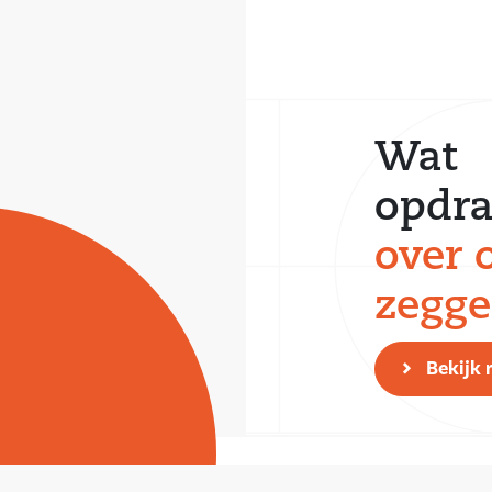
Wat
opdra
over 
zegg
Bekijk 