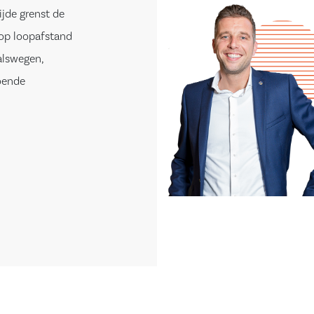
ijde grenst de
 op loopafstand
alswegen,
oende
nkamer. De
n koelkast.
uin. De speelse
er en de
mpartijen aan
lichtinval. Via de