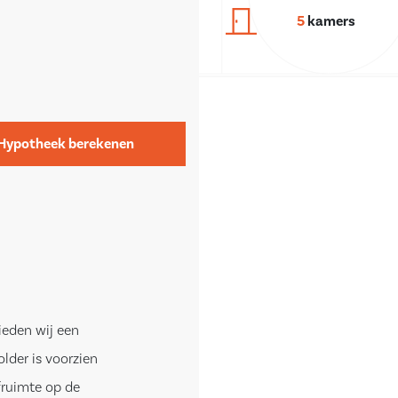
5
kamers
Hypotheek berekenen
eden wij een
der is voorzien
fruimte op de