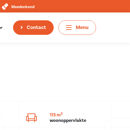
Meedenkend
Contact
Menu
2
113 m
woonoppervlakte