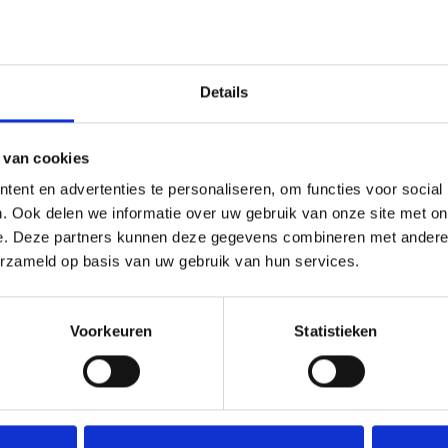
rde slaapkamer
 is dit een
Details
 van cookies
aangelegd met
ent en advertenties te personaliseren, om functies voor social
d en achterom
. Ook delen we informatie over uw gebruik van onze site met on
e. Deze partners kunnen deze gegevens combineren met andere i
rging voorzien
erzameld op basis van uw gebruik van hun services.
Voorkeuren
Statistieken
ime dakkapel aan
r vervoer en
Deel deze