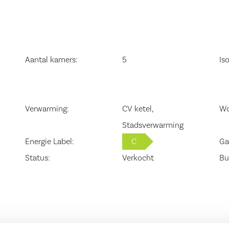
ontein en de
 badkamer is
Aantal kamers:
5
Iso
 wandcloset,
De
aan de voorzijde
Verwarming:
CV ketel,
Wo
de slaapkamer
Stadsverwarming
 de slaapkamers
Energie Label:
C
Ga
Status:
Verkocht
Bu
ing, wasmachine
 Extra bergruimte