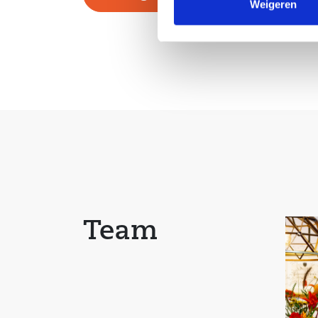
winkels
Weigeren
– Aan de achterzijde grenst de tuin aan een gro
met speelmogelijkheden
– De woning is voorzien van stadsverwarming
– Bouwjaar: 1980
– Schilderwerk: 2019
Heeft u interesse om deze woning vrijblijvend t
Wij nodigen u van harte uit om op uw gemak ee
kijken! Maak eenvoudig een afspraak door ons t
mail te sturen.
Team