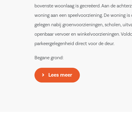
bovenste woonlaag is gecreëerd. Aan de achterz
woning aan een speelvoorziening. De woning is
gelegen nabij groenvoorzieningen, scholen, uitv
openbaar vervoer en winkelvoorzieningen. Vold
parkeergelegenheid direct voor de deur.
Begane grond:
Entree, hal met meterkast, toegang tot de woo
Lees meer
halfopen keuken is voorzien van de volgende
inbouwapparatuur: kookplaat, afzuigkap, oven, e
Vanuit de keuken heeft u toegang tot de achtert
Z – woonkamer is voorzien van een laminaat vlo
wanden zijn afgewerkt met behang. Door de raa
de voor- en achterzijde van de woning is er veel 