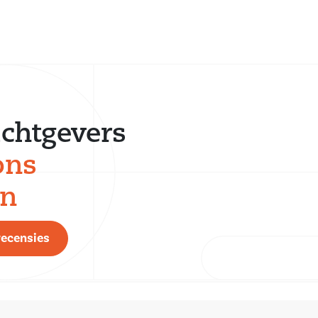
chtgevers
ons
en
recensies