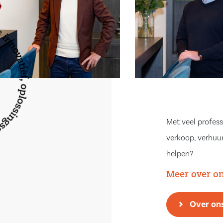
Met veel profess
verkoop, verhuur
helpen?
Meer over o
Over on