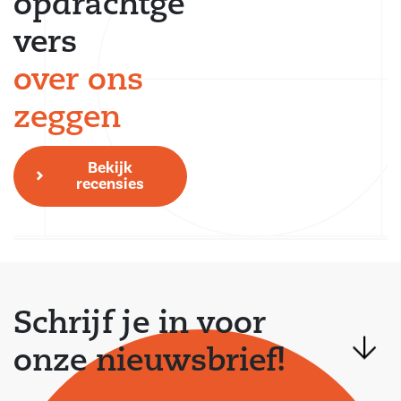
opdrachtge
vers
over ons
zeggen
Bekijk
recensies
Schrijf je in voor
onze nieuwsbrief!