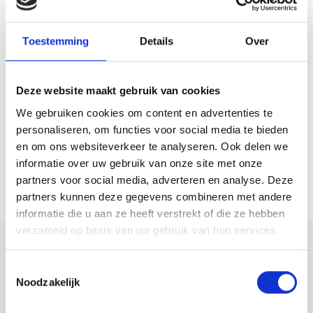
tweede verdieping. Deze multifunctionele verdieping biedt tal van
mogelijkheden en is geheel naar eigen wens in te richten. Denk aan
Toestemming
Details
Over
één of meerdere extra slaapkamers, een thuiswerkplek, hobbyruimte,
fitnessruimte of speelkamer. Ook bestaat de mogelijkheid om een
vliering te realiseren voor extra bergruimte. Op deze verdieping
Deze website maakt gebruik van cookies
bevindt zich tevens de aansluiting voor de wasmachine en
We gebruiken cookies om content en advertenties te
knieschotten.
personaliseren, om functies voor social media te bieden
en om ons websiteverkeer te analyseren. Ook delen we
De achtertuin is verzorgd aangelegd en biedt veel privacy doordat er
informatie over uw gebruik van onze site met onze
geen directe inkijk is. Hier kunt u in alle rust genieten van het
partners voor social media, adverteren en analyse. Deze
buitenleven. Achter in de tuin staat een houten berging, ideaal voor
partners kunnen deze gegevens combineren met andere
het opbergen van fietsen en tuingereedschap. Via de achterom
informatie die u aan ze heeft verstrekt of die ze hebben
verzameld op basis van uw gebruik van hun services.
bereikt u de berging en vervolgens de tuin en woning.
Deel deze
Ook op het gebied van duurzaamheid en onderhoud is deze woning
Toestemmingsselectie
woning:
Noodzakelijk
uitstekend verzorgd. De woning is volledig voorzien van houten
kozijnen die in 2024 zijn geschilderd en zijn uitgerust met HR++