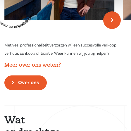
Bent u op zoek naar een moderne, instapklare woning met verrassend
veel leefruimte op een fijne locatie in Nunspeet? Dan is Beltmolen 87
absoluut een bezichtiging waard. Wij laten u deze prachtige woning
graag persoonlijk zien!
Met veel professionaliteit verzorgen wij een succesvolle verkoop,
verhuur, aankoop of taxatie. Waar kunnen wij jou bij helpen?
Meer over ons weten?
Over ons
Wat