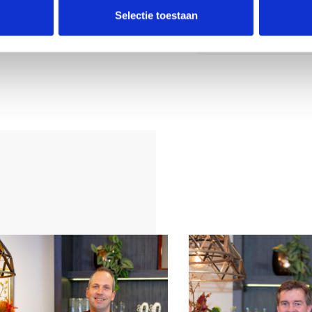
Deel deze
ëren van
Selectie toestaan
woning:
 is gesitueerd op
, deze is
tegels, voor de
ttig terras
en vrijstaande
 bereikbaar.
ij het
ieping