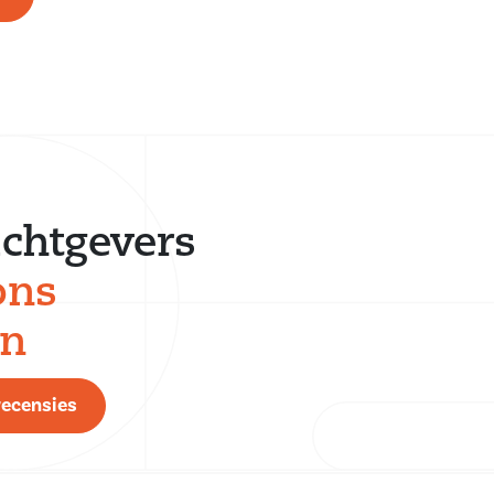
chtgevers
ons
en
recensies