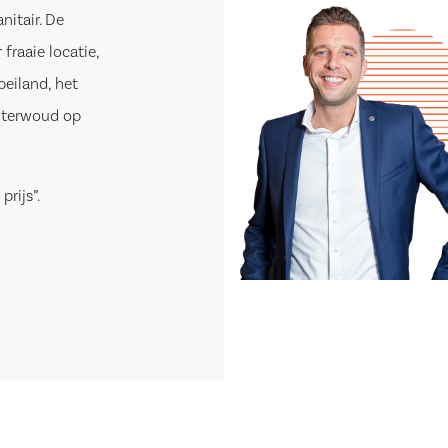
nitair. De
fraaie locatie,
eiland, het
auterwoud op
prijs”.
 met zwevend
 voorzien van
kasten, een
en en