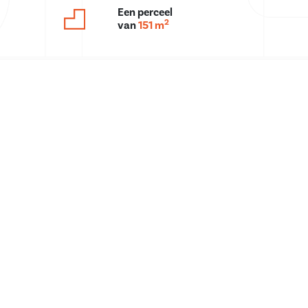
Een perceel
2
van
151 m