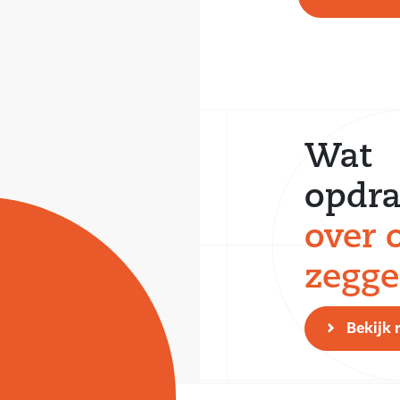
Wat
opdra
over 
zegg
Bekijk 