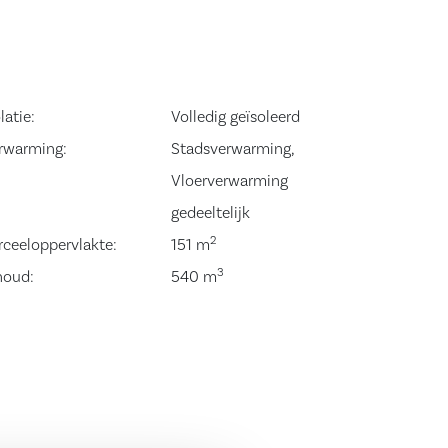
latie:
Volledig geïsoleerd
rwarming:
Stadsverwarming,
Vloerverwarming
gedeeltelijk
2
rceeloppervlakte:
151 m
3
houd:
540 m