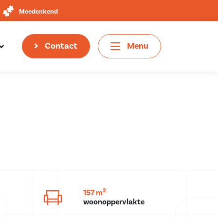
Meedenkend
Contact
Menu
2
157 m
woonoppervlakte