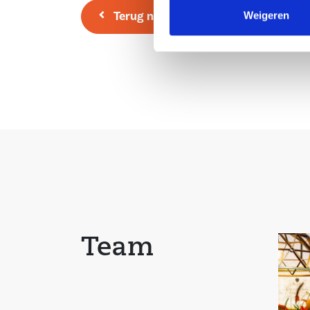
biedt de verdieping mogelijkheden voor het cre
Terug naar overzicht
Weigeren
meerdere slaapkamers.
Tuin:
De zeer gezellige en fraai aangelegde achtertuin
het zuiden. De tuin is zeer onderhoudsvriendelijk
grotendeels voorzien van keramische (houtlook) 
zithoek is er een verlaging gemaakt. Er is een pre
gecreëerd met open houten overkapping. Er is e
houten berging aanwezig en de tuin is achterom
Bijzonderheden:
Team
– Ruime eengezinswoning, gelegen aan de dijk b
Wolderwijd
– Vloerverwarming begane grond en eerste verd