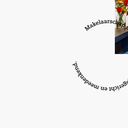
– Mogelijkheid voor het creëren van een 2e ba
verdieping
– Stadsverwarming
– 3 zonnepanelen
– Aantrekkelijke en kindvriendelijke woonwijk
– Achterom bereikbaar
– Eigen parkeerplaats aan de zijkant van de stra
– Vele voorzieningen in de nabijheid
Heeft u interesse om deze woning vrijblijvend t
Wij nodigen u van harte uit om op uw gemak ee
kijken! Maak eenvoudig een afspraak door ons t
mail te sturen.