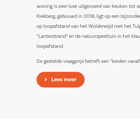
woning is zeer luxe uitgevoerd van keuken tot sa
Kiekberg, gebouwd in 2018, ligt op een bijzonder 
op loopafstand van het Wolderwijd met het Tulp
“Lanterstrand” en de natuurspeeltuin in het kl
loopafstand.
De gestelde vraagprijs betreft een “bieden vanaf 
Indeling;
Lees meer
Begane grond:
Entree/hal, meterkast, ruime luxe toiletruimte
closet en toegang naar de keuken. De keuken is
een royaal kookeiland uitgerust met matzwarte 
houten werkblad, een bar, ingebouwde bergkast
inbouwspots. Tevens is de keuken voorzien van