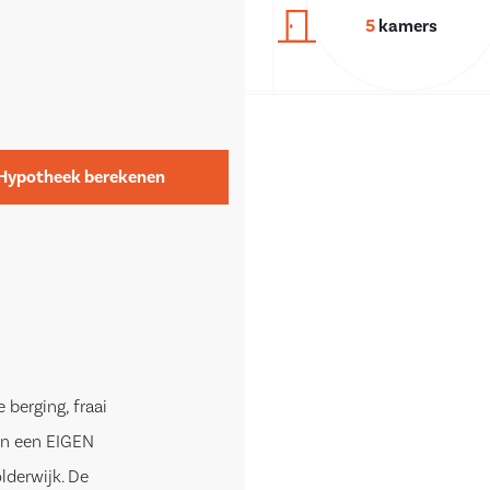
5
kamers
Hypotheek berekenen
berging, fraai
en een EIGEN
lderwijk. De