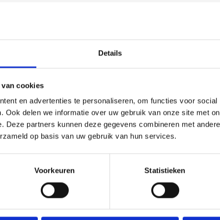
deze kamer is
tevens
ze is nu in
luxe badkamer is
Details
closet,
nloop
 van cookies
gsvloer is
ent en advertenties te personaliseren, om functies voor social
. Ook delen we informatie over uw gebruik van onze site met on
e. Deze partners kunnen deze gegevens combineren met andere i
erzameld op basis van uw gebruik van hun services.
ieschotten en de
 verdieping is
Voorkeuren
Statistieken
amer. De
n van een 2e
ig). Tevens