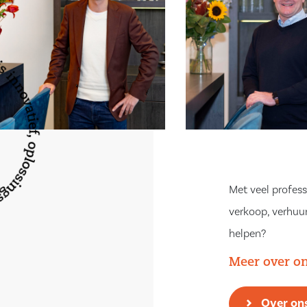
dkamer op de 2e
at
Met veel profess
e bezichtigen?
verkoop, verhuur
ns rond te
helpen?
e bellen of een
Meer over o
Over on