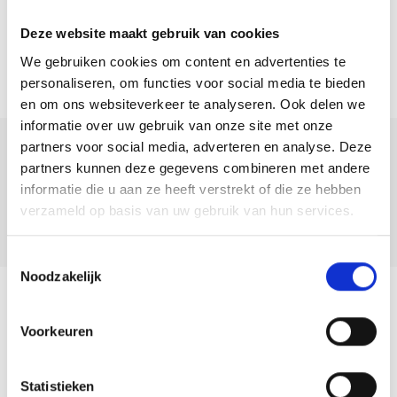
Horsterveld.
Deze website maakt gebruik van cookies
– Centrale locatie met diverse voorzieningen op loopafstand zoals de
We gebruiken cookies om content en advertenties te
supermarkt, openbaar vervoer en scholen.
personaliseren, om functies voor social media te bieden
– Energiezuinige woning voorzien van 20 zonnepanelen.
en om ons websiteverkeer te analyseren. Ook delen we
– Modern afgewerkt en instapklaar.
informatie over uw gebruik van onze site met onze
– Via de openslaande deuren bereikt u de fraaie achtertuin met
partners voor social media, adverteren en analyse. Deze
Deel deze
partners kunnen deze gegevens combineren met andere
ochtend- en avondzon.
woning:
informatie die u aan ze heeft verstrekt of die ze hebben
– Er is een aansluiting aanwezig voor een elektrische laadpaal.
verzameld op basis van uw gebruik van hun services.
– In 2019 is de dakkapel op zolder voorzien van nieuw dakleer.
– Woonoppervlakte: 140 m².
Toestemmingsselectie
– Inhoud woning: 572 m³.
Noodzakelijk
Heeft u interesse om deze woning vrijblijvend te bezichtigen? Wij
Terug naar overzicht
Voorkeuren
nodigen u van harte uit om op uw gemak eens rond te kijken! Maak
eenvoudig een afspraak door ons te bellen of een mail te sturen.
Statistieken