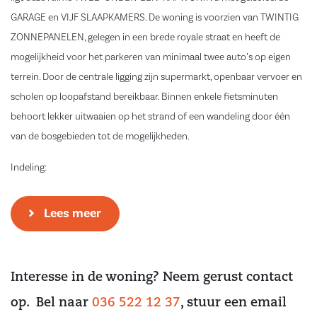
GARAGE en VIJF SLAAPKAMERS. De woning is voorzien van TWINTIG
ZONNEPANELEN, gelegen in een brede royale straat en heeft de
mogelijkheid voor het parkeren van minimaal twee auto’s op eigen
terrein. Door de centrale ligging zijn supermarkt, openbaar vervoer en
scholen op loopafstand bereikbaar. Binnen enkele fietsminuten
behoort lekker uitwaaien op het strand of een wandeling door één
van de bosgebieden tot de mogelijkheden.
Indeling:
Begane grond:
Lees meer
Entree, hal, meterkast (2019), voorraadkast, toiletruimte met
fonteintje en toegang tot de woonkamer en keuken. De tuingerichte
woonkamer is voorzien van vloerverwarming als bijverwarming en
Interesse in de woning? Neem gerust contact
beschikt over een mooie laminaatvloer met moderne MDF plint.
Dankzij de royale raampartij en openslaande deuren is er veel
op. Bel naar
036 522 12 37
, stuur een email