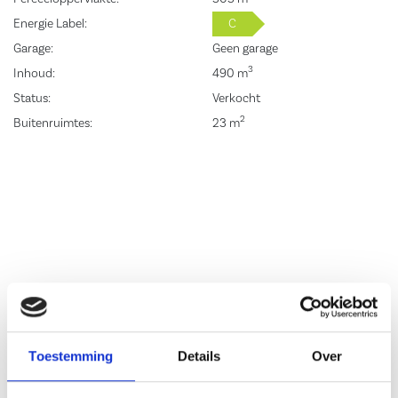
– Woonoppervlakte: 143m²;
Energie Label:
C
– Parceeloppervlakte: 303m²;
Garage:
Geen garage
– Bouwjaar: 1985;
3
Inhoud:
490 m
– Mogelijkheid tot kantoor aan huis;
Status:
Verkocht
– Aan speelplaats gelegen;
2
Buitenruimtes:
23 m
– Ideale gezinswoning.
Deze woning bezichtigen? Neem gerust contact met ons op!
Toestemming
Details
Over