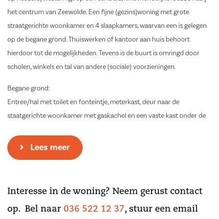
het centrum van Zeewolde. Een fijne (gezins)woning met grote
straatgerichte woonkamer en 4 slaapkamers, waarvan een is gelegen
op de begane grond. Thuiswerken of kantoor aan huis behoort
hierdoor tot de mogelijkheden. Tevens is de buurt is omringd door
scholen, winkels en tal van andere (sociale) voorzieningen.
Begane grond:
Entree/hal met toilet en fonteintje, meterkast, deur naar de
staatgerichte woonkamer met gaskachel en een vaste kast onder de
trap.
Aan de achterzijde van de woning bevindt zich de open keuken met
Lees meer
kookeiland voorzien van diverse inbouwapparatuur waaronder een
koelkast, inductie kookplaat, vaatwasser, spoelbak, magnetron, oven
en afzuigkap. Via de deur is de bijkeuken te bereiken deze beschikt
Interesse in de woning? Neem gerust contact
over een extra aanrechtblok met spoelbak. Vanuit bijkeuken komt
op. Bel naar
036 522 12 37
, stuur een email
men in de slaap- werkkamer. De gehele begane grondvloer is voorzien