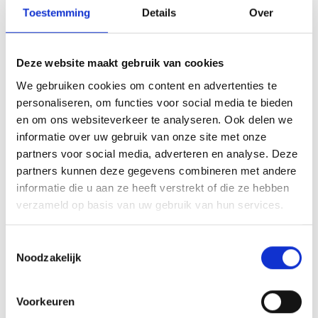
Toestemming
Details
Over
02-03-26
Deze website maakt gebruik van cookies
Clausules in een koopovereenkomst:
We gebruiken cookies om content en advertenties te
waarom ze belangrijk zijn
personaliseren, om functies voor social media te bieden
en om ons websiteverkeer te analyseren. Ook delen we
Een koopovereenkomst is meer dan alleen een document waarin de
informatie over uw gebruik van onze site met onze
prijs en het huis worden vastgelegd. Het is de blauwdruk
partners voor social media, adverteren en analyse. Deze
partners kunnen deze gegevens combineren met andere
Lees bericht
informatie die u aan ze heeft verstrekt of die ze hebben
verzameld op basis van uw gebruik van hun services.
Toestemmingsselectie
Noodzakelijk
Voorkeuren