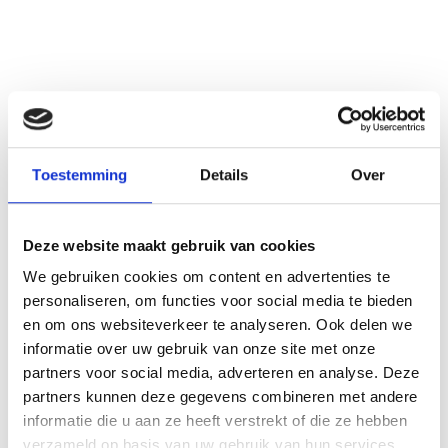
zijn dat wij onszelf een NVM-makelaar mogen noemen. Dat wil zeggen
dat wij lid zijn van de Nederlandse Vereniging van Makelaars. Als
makelaar in Flevoland zijnde levert dit zowel tijdens het aan- als
verkopen van jouw huis de nodige voordelen op. Als NVM-makelaar
beschik je namelijk over een zeer groot netwerk – groter dan de
meeste andere makelaars in Flevoland – en dat zorgt ervoor dat het
Toestemming
Details
Over
potentiële aantal (ver)kopers direct een stuk hoger wordt. Op die
Inloggen voor
manier is het eenvoudiger als makelaar in Flevoland om een huis te
online bieden
(ver)kopen en staan we bovendien sterker in de onderhandelingen
Deze website maakt gebruik van cookies
over de scherpste deals.
We gebruiken cookies om content en advertenties te
personaliseren, om functies voor social media te bieden
Hulp bij aan- of verkoop?
en om ons websiteverkeer te analyseren. Ook delen we
informatie over uw gebruik van onze site met onze
Neem contact op met
partners voor social media, adverteren en analyse. Deze
Makelaarschap!
partners kunnen deze gegevens combineren met andere
Wachtwoord vergeten?
Klik hier.
informatie die u aan ze heeft verstrekt of die ze hebben
verzameld op basis van uw gebruik van hun services.