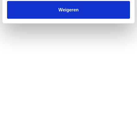
Contact
Weigeren
088-0802830
welkom@makelaarschap.nl
KvK: 68097344
BTW: 857300416B01
Woning verkopen
Woning verkopen in Zeewolde
Woning verkopen in Utrecht
Woning verkopen in Naarden Vesting
Woning verkopen in Elburg
Gratis waardebepaling