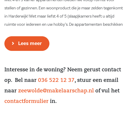
stellen of gezinnen. Een woonproduct die je maar zelden tegenkomt
in Harderwijk! Met maar liefst 4 of 5 (slaap)kamers heeft u altijd
ruimte voor iedereen en uw hobby’s. De appartementen beschikken
verder over een (fietsen-)berging en parkeerplaats in het souterrain.
Lees meer
Maar dat is nog niet alles! Alle appartementen worden opgeleverd met
fraai sanitair, een prachtige badkamer en een pvc vloer. Uiteraard is
het ook mogelijk om een eigen vloer of keuken uit te kiezen !
Interesse in de woning? Neem gerust contact
De centrale ligging van dit project in Harderwijk biedt u het beste van
op. Bel naar
036 522 12 37
, stuur een email
beide werelden. Met de nabijheid van de op- en afritten van de A28
naar
zeewolde@makelaarschap.nl
of vul het
(Zwolle-Amersfoort) geniet u van uitstekende verbindingen naar
andere bestemmingen. Bovendien zijn voorzieningen zoals
contactformulier
in.
sportfaciliteiten en winkels op korte afstand gelegen, waardoor u kunt
profiteren van alles wat de stad te bieden heeft.
Bij het ontwerpen van deze appartementen hebben we