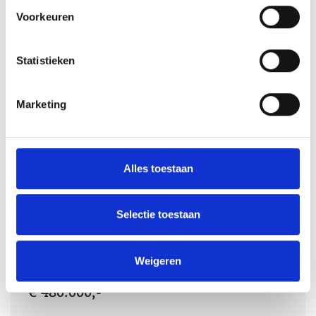
Voorkeuren
Statistieken
Marketing
Alles toestaan
Verkocht
Selectie toestaan
Bouwtype C(s) - Bouwtype C(s) 33-09
Weigeren
Harderwijk
€ 480.000,-