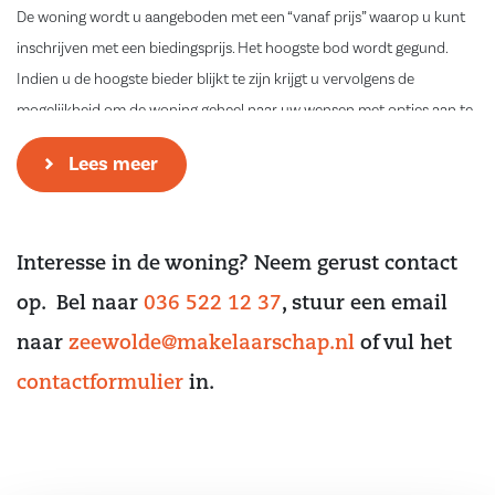
De woning wordt u aangeboden met een “vanaf prijs” waarop u kunt
inschrijven met een biedingsprijs. Het hoogste bod wordt gegund.
Indien u de hoogste bieder blijkt te zijn krijgt u vervolgens de
mogelijkheid om de woning geheel naar uw wensen met opties aan te
passen of uit te breiden. Dit dient wel geheel binnen het gestelde
Lees meer
kaders (o.m. het bestemmingsplan) plaats te vinden. De eventueel
gewenste aanpassingen aan de woning kunnen in overleg met de
bouwaannemer plaatsvinden onder de supervisie van de architect
Interesse in de woning? Neem gerust contact
van “De Citadel” (Buro Kade).
op. Bel naar
036 522 12 37
, stuur een email
naar
zeewolde@makelaarschap.nl
of vul het
contactformulier
in.