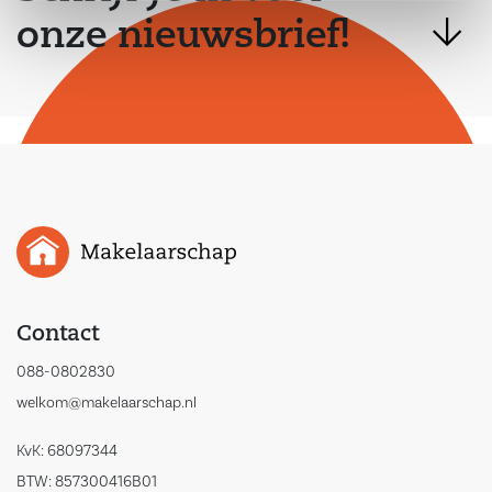
onze nieuwsbrief!
Contact
088-0802830
welkom@makelaarschap.nl
KvK: 68097344
BTW: 857300416B01