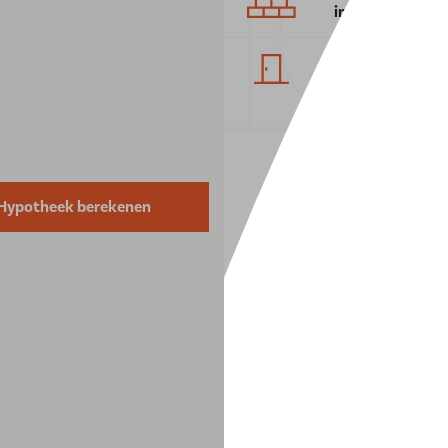
in
1972
3
kamers
Hypotheek berekenen