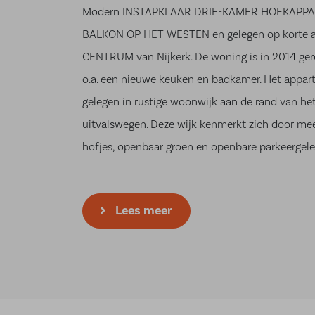
Modern INSTAPKLAAR DRIE-KAMER HOEKAPP
BALKON OP HET WESTEN en gelegen op korte a
CENTRUM van Nijkerk. De woning is in 2014 ge
o.a. een nieuwe keuken en badkamer. Het appar
gelegen in rustige woonwijk aan de rand van he
uitvalswegen. Deze wijk kenmerkt zich door mee
hofjes, openbaar groen en openbare parkeergel
Indeling:
Lees meer
Begane grond:
Verzorgde, afgesloten entree met elektrische sc
bellenplateau, brievenbussen, liftinstallatie en b
Derde verdieping: