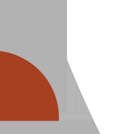
Wat
opdra
over 
zegg
Bekijk 