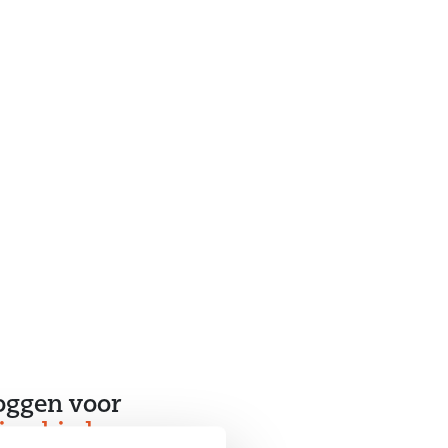
gging:
Aan rustige weg, In
woonwijk
2
onoppervlakte:
74 m
rage:
Geen garage
2
itenruimtes:
13 m
oggen voor
ine bieden