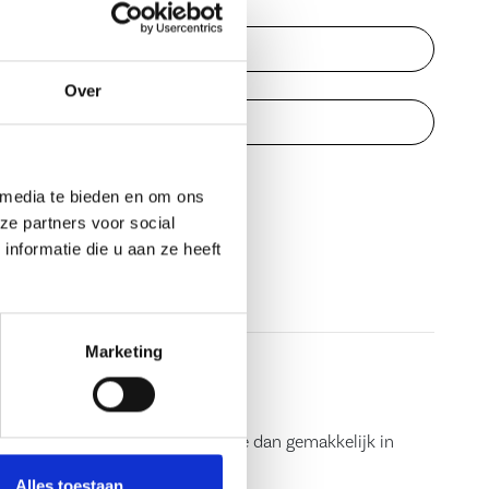
Over
twoord vergeten?
Klik hier.
 media te bieden en om ons
ze partners voor social
Inloggen
nformatie die u aan ze heeft
Marketing
istreren
ij nog geen account? Registreer je dan gemakkelijk in
e stappen.
Alles toestaan