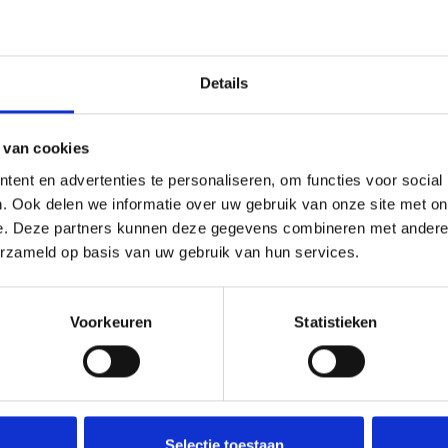
tige groene
onderbouw.
Details
lswegen.
gebouw.
 van cookies
Wach
ent en advertenties te personaliseren, om functies voor social
. Ook delen we informatie over uw gebruik van onze site met on
e. Deze partners kunnen deze gegevens combineren met andere i
erzameld op basis van uw gebruik van hun services.
nd te
Voorkeuren
Statistieken
p uw gemak eens
Reg
or ons te bellen
Heb j
Deel deze
woning:
enkel
Selectie toestaan