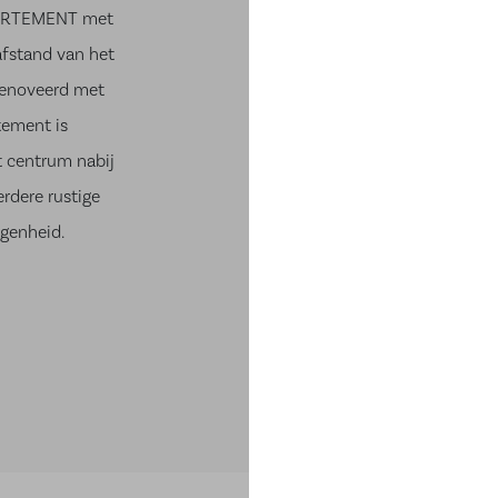
ARTEMENT met
fstand van het
renoveerd met
tement is
t centrum nabij
rdere rustige
egenheid.
huifdeur,
erging.