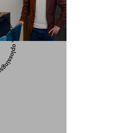
Met veel profess
verkoop, verhuur
helpen?
Meer over o
Over on