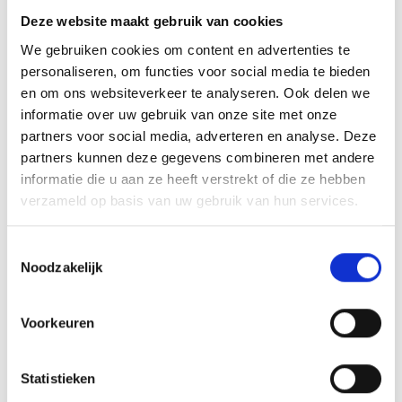
tuin over een handige berging.
online bieden
Deze website maakt gebruik van cookies
Bijzonderheden:
We gebruiken cookies om content en advertenties te
– Energielabel A
personaliseren, om functies voor social media te bieden
en om ons websiteverkeer te analyseren. Ook delen we
– Woonoppervlak 168m2
informatie over uw gebruik van onze site met onze
– Luxe afwerking
Deel deze
partners voor social media, adverteren en analyse. Deze
– 4 Slaapkamers
woning:
partners kunnen deze gegevens combineren met andere
– Vloerverwarming op begane grond
Wachtwoord vergeten?
Klik hier.
informatie die u aan ze heeft verstrekt of die ze hebben
– Perceel van 223 m2
verzameld op basis van uw gebruik van hun services.
– Overkapping
Inloggen
Toestemmingsselectie
Kortom, deze woning heeft het allemaal: een doordachte indeling,
Noodzakelijk
hoogwaardige afwerking en talloze extra’s die jouw leven
Terug naar overzicht
comfortabeler maken. Aarzel niet en maak snel een afspraak voor een
Voorkeuren
bezichtiging, want dit is jouw kans om de woning van je dromen te
Registreren
bemachtigen!
Team
Statistieken
Heb jij nog geen account? Registreer je dan gemakkelijk