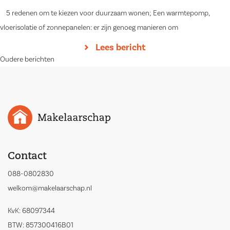
5 redenen om te kiezen voor duurzaam wonen; Een warmtepomp,
vloerisolatie of zonnepanelen: er zijn genoeg manieren om
Lees bericht
Berichtennavigatie
Oudere berichten
Contact
088-0802830
welkom@makelaarschap.nl
KvK: 68097344
BTW: 857300416B01