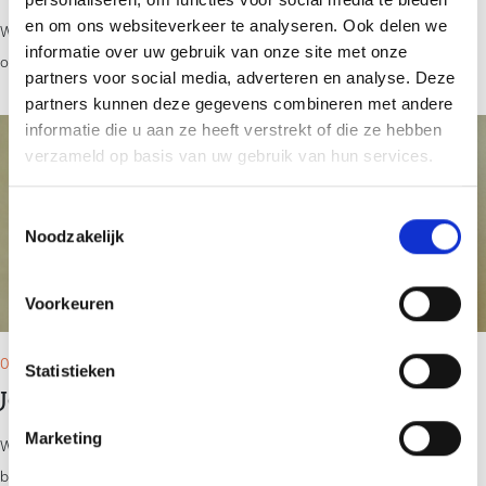
en om ons websiteverkeer te analyseren. Ook delen we
Wat mag een aankoopmakelaar wel en niet vertellen tijdens het
informatie over uw gebruik van onze site met onze
onderhandelingsproces? Wanneer je op zoek bent naar een nieuwe
partners voor social media, adverteren en analyse. Deze
Lees bericht
partners kunnen deze gegevens combineren met andere
informatie die u aan ze heeft verstrekt of die ze hebben
verzameld op basis van uw gebruik van hun services.
Toestemmingsselectie
Noodzakelijk
Voorkeuren
05-11-24
Statistieken
Jouw pad naar het makelaars vak
Marketing
Wanneer je denkt aan het beroep van makelaar, verschijnt misschien het
beeld van een charmante professional die huizen verkoopt met